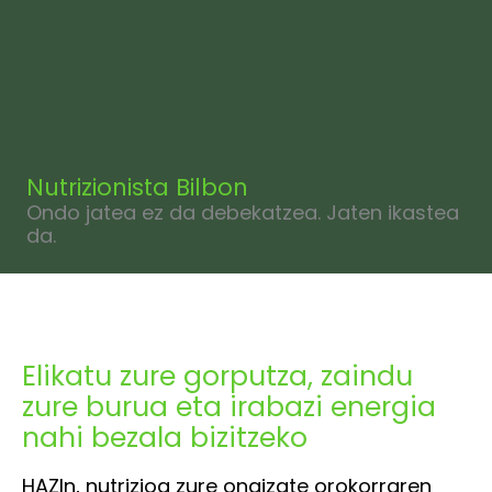
Nutrizionista Bilbon
Ondo jatea ez da debekatzea. Jaten ikastea
da.
Elikatu zure gorputza, zaindu
zure burua eta irabazi energia
nahi bezala bizitzeko
HAZIn, nutrizioa zure ongizate orokorraren