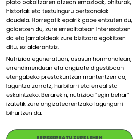
plato bakoitzaren atzean emozioak, ohiturak,
historiak eta testuinguru pertsonalak
daudela. Horregatik epairik gabe entzuten du,
galdetzen du, zure errealitatean interesatzen
da eta jarraibideak zure bizitzara egokitzen
ditu, ez alderantziz.
Nutrizioa eguneratuan, osasun hormonalean,
errendimenduan eta ongizate digestiboan
etengabeko prestakuntzan mantentzen da,
laguntza zorrotz, hurbilarri eta errealista
eskaintzeko. Berarekin, nutrizioa “egin behar”
izatetik zure ongizatearentzako lagungarri
bihurtzen da.
ERRESERBATU ZURE LEHEN