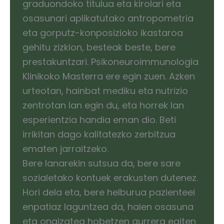
graduondoko titulua eta kirolari eta
osasunari aplikatutako antropometria
eta gorputz-konposizioko ikastaroa
gehitu zizkion, besteak beste, bere
prestakuntzari. Psikoneuroimmunologia
Klinikoko Masterra ere egin zuen. Azken
urteotan, hainbat mediku eta nutrizio
zentrotan lan egin du, eta horrek lan
esperientzia handia eman dio. Beti
irrikitan dago kalitatezko zerbitzua
ematen jarraitzeko.
Bere lanarekin sutsua da, bere sare
sozialetako kontuek erakusten dutenez.
Hori dela eta, bere helburua pazienteei
enpatiaz laguntzea da, haien osasuna
eta ongizatea hobetzen aurrera egiten