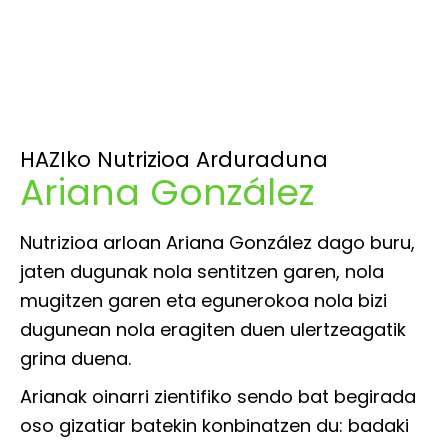
HAZIko Nutrizioa Arduraduna
Ariana González
Nutrizioa arloan Ariana González dago buru,
jaten dugunak nola sentitzen garen, nola
mugitzen garen eta egunerokoa nola bizi
dugunean nola eragiten duen ulertzeagatik
grina duena.
Arianak oinarri zientifiko sendo bat begirada
oso gizatiar batekin konbinatzen du: badaki