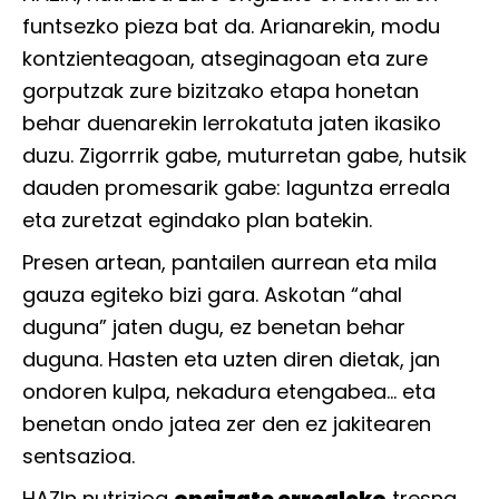
funtsezko pieza bat da. Arianarekin, modu
kontzienteagoan, atseginagoan eta zure
gorputzak zure bizitzako etapa honetan
behar duenarekin lerrokatuta jaten ikasiko
duzu. Zigorrrik gabe, muturretan gabe, hutsik
dauden promesarik gabe: laguntza erreala
eta zuretzat egindako plan batekin.
Presen artean, pantailen aurrean eta mila
gauza egiteko bizi gara. Askotan “ahal
duguna” jaten dugu, ez benetan behar
duguna. Hasten eta uzten diren dietak, jan
ondoren kulpa, nekadura etengabea… eta
benetan ondo jatea zer den ez jakitearen
sentsazioa.
HAZIn nutrizioa
ongizate errealeko
tresna