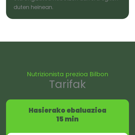
duten heinean.
Nutrizionista prezioa Bilbon
Tarifak
Hasierako ebaluazioa
15 min