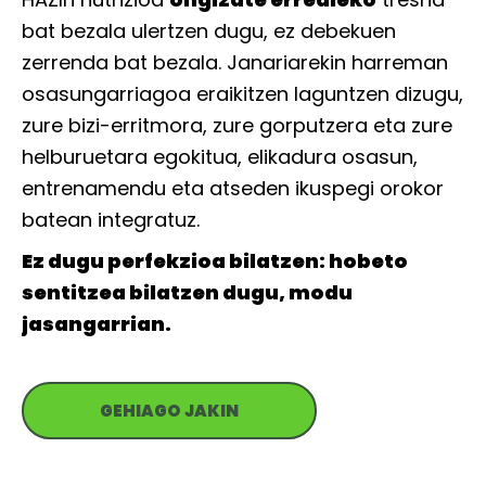
bat bezala ulertzen dugu, ez debekuen
zerrenda bat bezala. Janariarekin harreman
osasungarriagoa eraikitzen laguntzen dizugu,
zure bizi-erritmora, zure gorputzera eta zure
helburuetara egokitua, elikadura osasun,
entrenamendu eta atseden ikuspegi orokor
batean integratuz.
Ez dugu perfekzioa bilatzen: hobeto
sentitzea bilatzen dugu, modu
jasangarrian.
GEHIAGO JAKIN