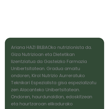
Ariana HAZI BILBAOko nutrizionista da.
Giza Nutrizioan eta Dietetikan
lizentziatua da Gasteizko Farmazia
Unibertsitatean. Gradua amaitu
ondoren, Kirol Nutrizio Aurreratuko
Teknikari Espezialista gisa espezializatu
zen Alacanteko Unibertsitatean.
Ondoren, haurdunaldian, edoskitzean
eta haurtzaroan elikadurako