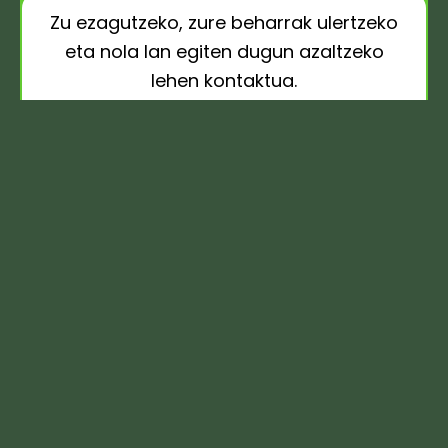
Zu ezagutzeko, zure beharrak ulertzeko
eta nola lan egiten dugun azaltzeko
lehen kontaktua.
Doakoa
Lehen kontsulta
1 ordu
Ebaluazio osoa: ohiturak, gustuak,
ordutegiak, jarduera fisikoa… Nutrizio
plan pertsonalizatua sortzeko behar den
guztia.