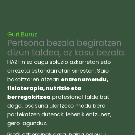
Guri Buruz
Pertsona bezala begiratzen
dizun taldea, ez kasu bezala.
HAZI-n ez dugu soluzio azkarretan edo
errezeta estandarretan sinesten.
Saio
bakoitzaren atzean
entrenamendu,
fisioterapia, nutrizio eta
berregokitzea
profesional talde bat
dago, osasuna ulertzeko modu bera
partekatzen dutenak: lehenik entzunez,
gero lagunduz.
Profil ezberdinak gara, baina helburu