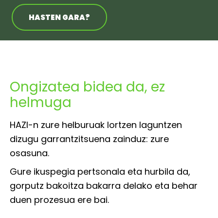
HASTEN GARA?
Ongizatea bidea da, ez
helmuga
HAZI-n zure helburuak lortzen laguntzen
dizugu garrantzitsuena zainduz: zure
osasuna.
Gure ikuspegia pertsonala eta hurbila da,
gorputz bakoitza bakarra delako eta behar
duen prozesua ere bai.