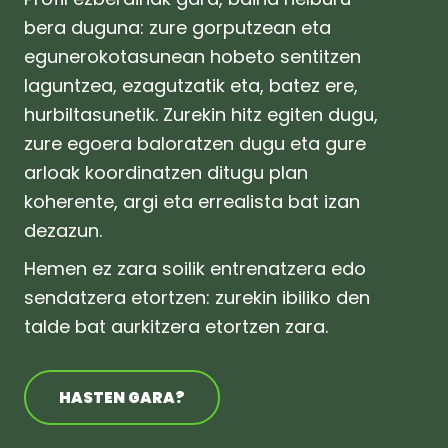
bera duguna: zure gorputzean eta
egunerokotasunean hobeto sentitzen
laguntzea, ezagutzatik eta, batez ere,
hurbiltasunetik.
Zurekin hitz egiten dugu,
zure egoera baloratzen dugu eta gure
arloak koordinatzen ditugu plan
koherente, argi eta errealista bat izan
dezazun.
Hemen ez zara soilik entrenatzera edo
sendatzera etortzen: zurekin ibiliko den
talde bat aurkitzera etortzen zara.
HASTEN GARA?