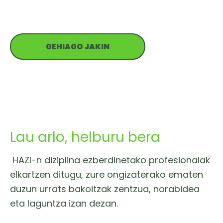
duen prozesua ere bai.
GEHIAGO JAKIN
Lau arlo, helburu bera
HAZI-n diziplina ezberdinetako profesionalak
elkartzen ditugu, zure ongizaterako ematen
duzun urrats bakoitzak zentzua, norabidea
eta laguntza izan dezan.