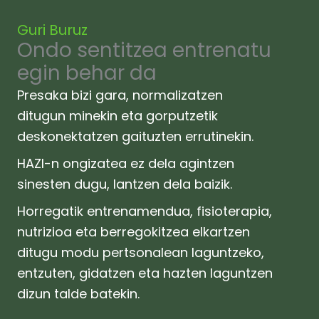
Guri Buruz
Ondo sentitzea entrenatu
egin behar da
Presaka bizi gara, normalizatzen
ditugun minekin eta gorputzetik
deskonektatzen gaituzten errutinekin.
HAZI-n ongizatea ez dela agintzen
sinesten dugu, lantzen dela baizik.
Horregatik entrenamendua, fisioterapia,
nutrizioa eta berregokitzea elkartzen
ditugu modu pertsonalean laguntzeko,
entzuten, gidatzen eta hazten laguntzen
dizun talde batekin.