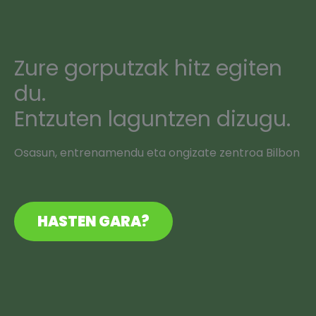
Zure gorputzak hitz egiten
du.
Entzuten laguntzen dizugu.
Osasun, entrenamendu eta ongizate zentroa Bilbon
HASTEN GARA?