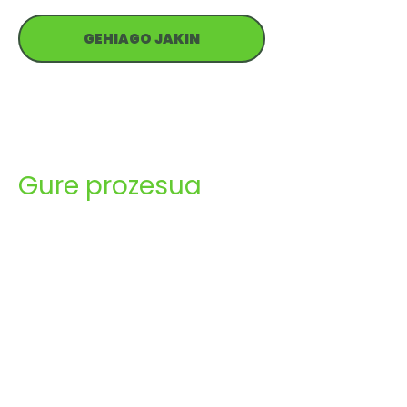
GEHIAGO JAKIN
Gure prozesua
Gure prozesua zure historia eta ohiturak
ulertzetik hasten da, pauso bakoitzean zu
indartsuago, orekatuago eta kontzienteago
bihurtzen laguntzeko.
garrantzitsua: zure osasuna.
Gure ikuspegia pertsonala eta hurbila da,
gorputz bakoitza bakarra delako eta behar