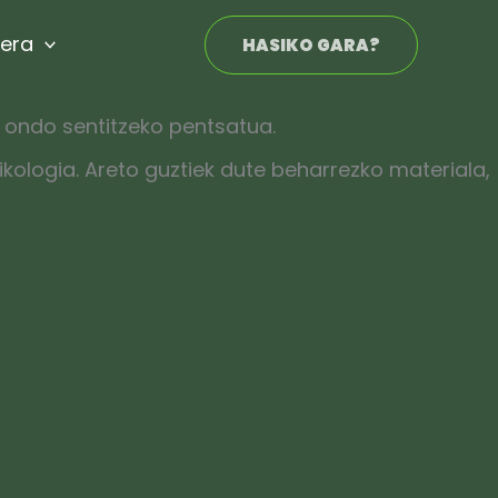
kera
HASIKO GARA?
k ondo sentitzeko pentsatua.
kologia. Areto guztiek dute beharrezko materiala,