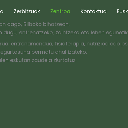
ea
Zerbitzuak
Zentroa
Kontaktua
Eus
n dago, Bilboko bihotzean.
en dugu, entrenatzeko, zaintzeko eta lehen eguneti
ua: entrenamendua, fisioterapia, nutrizioa edo psi
segurtasuna bermatu ahal izateko.
len eskutan zaudela ziurtatuz.