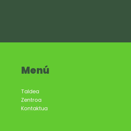
Menú
Taldea
Zentroa
Kontaktua