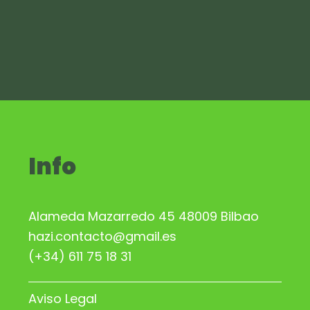
Info
Alameda Mazarredo 45 48009 Bilbao
hazi.contacto@gmail.es
(+34) 611 75 18 31
Aviso Legal