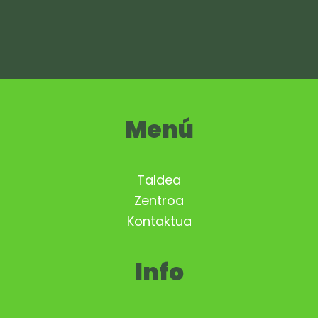
Menú
Taldea
Zentroa
Kontaktua
Info