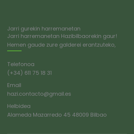
Jarri gurekin harremanetan
Jarri harremanetan Hazibilbaorekin gaur!
Hemen gaude zure galderei erantzuteko,
Telefonoa
(+34) 611 75 18 31
Email
hazi.contacto@gmail.es
Helbidea
Alameda Mazarredo 45 48009 Bilbao